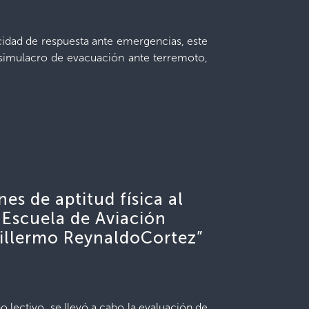
cidad de respuesta ante emergencias, este
simulacro de evacuación ante terremoto,
es de aptitud física al
 Escuela de Aviación
Guillermo ReynaldoCortez”
o lectivo, se llevó a cabo la evaluación de